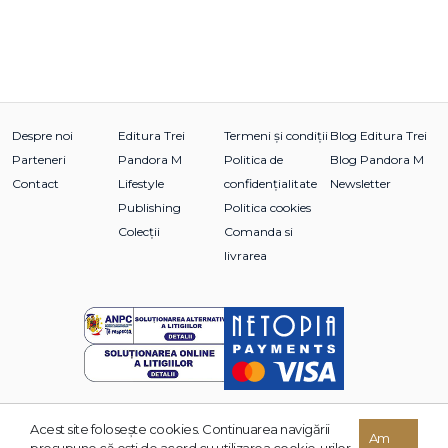
Despre noi
Editura Trei
Termeni și condiții
Blog Editura Trei
Parteneri
Pandora M
Politica de
Blog Pandora M
Contact
Lifestyle
confidențialitate
Newsletter
Publishing
Politica cookies
Colecții
Comanda si
livrarea
Acest site foloseşte cookies. Continuarea navigării
© 2026 Grupul Editorial TREI. Toate drepturile rezervate.
Am
presupune că eşti de acord cu utilizarea cookie-urilor.