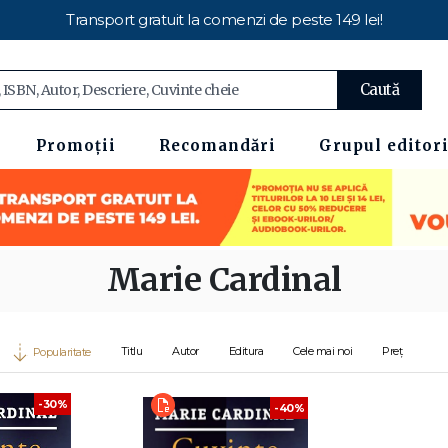
Transport gratuit la comenzi de peste 149 lei!
Caută
Promoții
Recomandări
Grupul editori
Marie Cardinal
Titlu
Autor
Editura
Cele mai noi
Preț
Popularitate
-30%
-40%