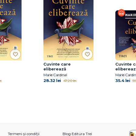
Cuvinte care
Cuvinte c
eliberează
elibereaz
Marie Cardinal
Marie Cardin
28.32 lei
35.4 lei
i
47.20 lei
59
Termeni și condiții
Blog Editura Trei