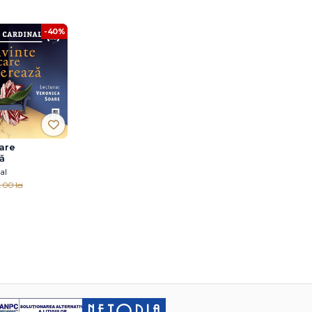
-40%
are
ă
al
.00 lei