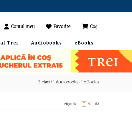
Contul meu
Favorite
Coș
al Trei
Audiobooks
eBooks
3 cărți / 1 Audiobooks · 1 eBooks
Afișează:
30
60