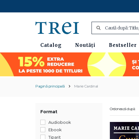
Catalog
Noutăți
Bestseller
Pagină principală
Marie Cardinal
Ordonează după:
Format
Audiobook
Ebook
Tiparit