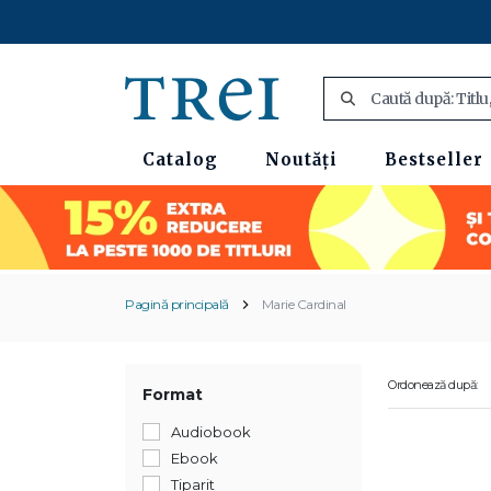
Catalog
Noutăți
Bestseller
Pagină principală
Marie Cardinal
Ordonează după:
Format
Audiobook
Ebook
Tiparit