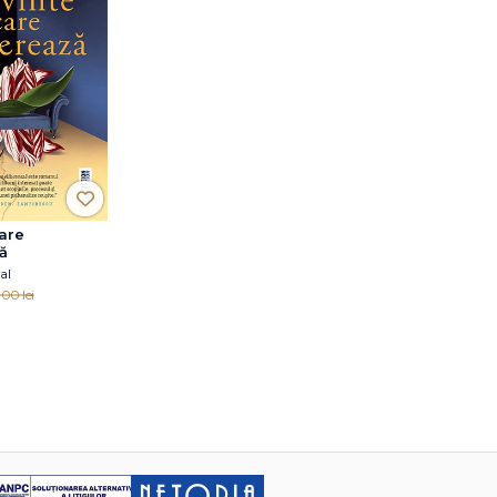
are
ă
al
.00 lei