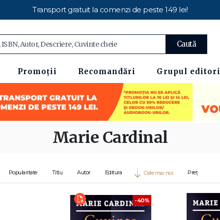
Transport gratuit la comenzi de peste 149 lei!
Caută
Promoții
Recomandări
Grupul editori
Marie Cardinal
Popularitate
Titlu
Autor
Editura
Preț
Cele mai noi
-40%