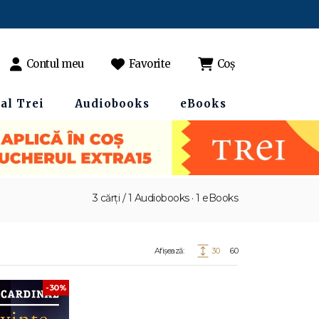
Contul meu
Favorite
Coș
al Trei
Audiobooks
eBooks
3 cărți / 1 Audiobooks · 1 eBooks
Afișează:
30
60
-30%