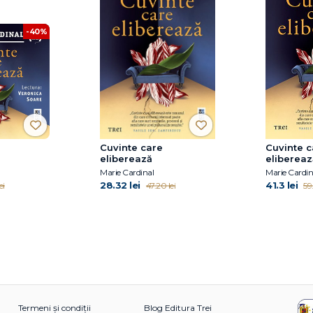
-40%
Cuvinte care
Cuvinte c
eliberează
elibereaz
Marie Cardinal
Marie Cardin
28.32 lei
41.3 lei
ei
47.20 lei
59
Termeni și condiții
Blog Editura Trei