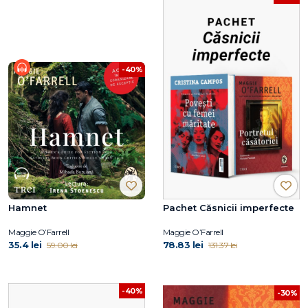
-40%
Hamnet
Pachet Căsnicii imperfecte
Maggie O’Farrell
Maggie O’Farrell
35.4 lei
78.83 lei
59.00 lei
131.37 lei
-40%
-30%