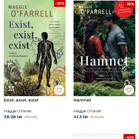
-30%
-30%
Exist, exist, exist
Hamnet
Maggie O’Farrell
Maggie O’Farrell
36.26 lei
41.3 lei
51.80 lei
59.00 lei
-40%