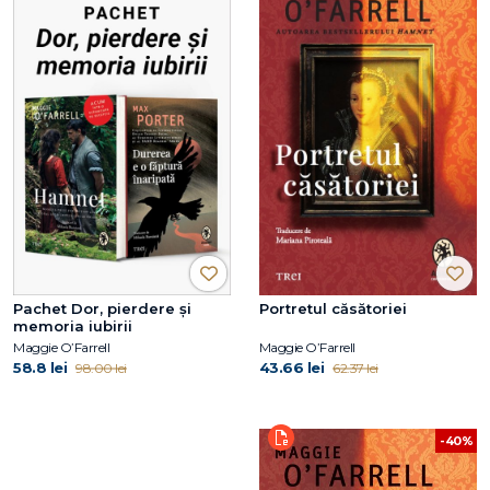
Pachet Dor, pierdere și
Portretul căsătoriei
memoria iubirii
Maggie O’Farrell
Maggie O’Farrell
58.8 lei
43.66 lei
98.00 lei
62.37 lei
-40%