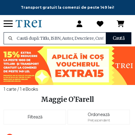
Transport gratuit la comenzi de peste 149 lei!
Caută
1 carte / 1 eBooks
Maggie O’Farell
Ordonează
Filtează
Preț ascendent