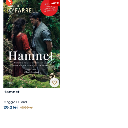
-40%
Hamnet
Maggie O’Farell
28.2 lei
47.00 lei