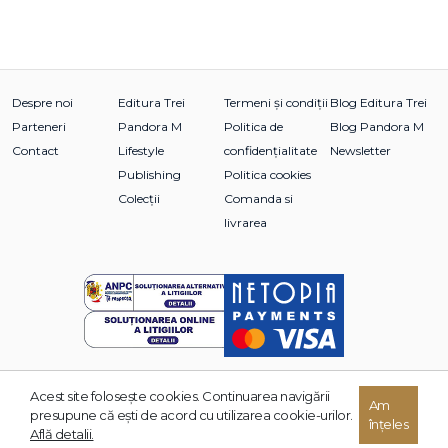
Despre noi
Editura Trei
Termeni și condiții
Blog Editura Trei
Parteneri
Pandora M
Politica de
Blog Pandora M
Contact
Lifestyle
confidențialitate
Newsletter
Publishing
Politica cookies
Colecții
Comanda si
livrarea
Acest site foloseşte cookies. Continuarea navigării
© 2026 Grupul Editorial TREI. Toate drepturile rezervate.
Am
presupune că eşti de acord cu utilizarea cookie-urilor.
înțeles
Dezvoltat de:
Află detalii.