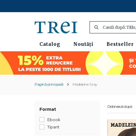
Catalog
Noutăți
Bestseller
Pagină principală
Madeleine Gray
Ordonează după:
Format
Ebook
Tiparit