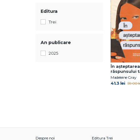
Editura
Trei
An publicare
2025
În așteptarea
răspunsului 
Madeleine Gray
41.3 lei
59.00 le
Despre noi
Editura Trei