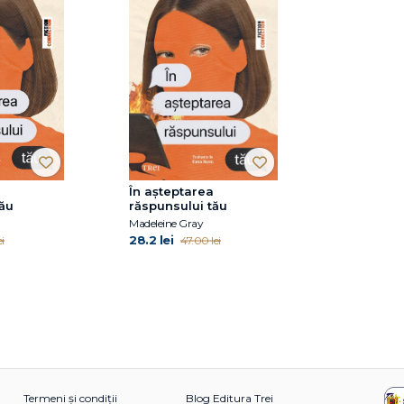
În așteptarea
tău
răspunsului tău
Madeleine Gray
28.2 lei
i
47.00 lei
Termeni și condiții
Blog Editura Trei