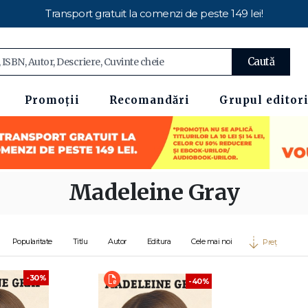
Transport gratuit la comenzi de peste 149 lei!
Caută
Promoții
Recomandări
Grupul editori
Madeleine Gray
Popularitate
Titlu
Autor
Editura
Cele mai noi
Preț
-30%
-40%