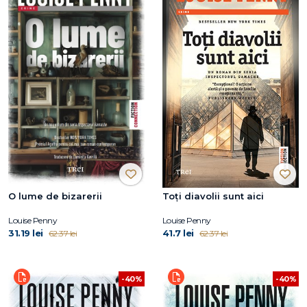
O lume de bizarerii
Toți diavolii sunt aici
Louise Penny
Louise Penny
31.19 lei
41.7 lei
62.37 lei
62.37 lei
-40%
-40%