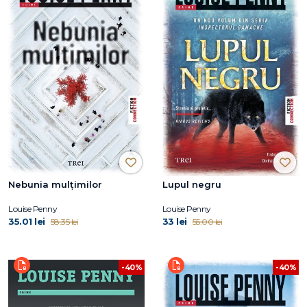
Nebunia mulțimilor
Lupul negru
Louise Penny
Louise Penny
35.01 lei
33 lei
58.35 lei
55.00 lei
-40%
-40%