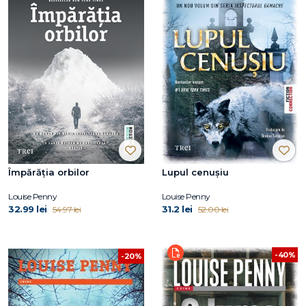
Împărăția orbilor
Lupul cenușiu
Louise Penny
Louise Penny
32.99 lei
31.2 lei
54.97 lei
52.00 lei
-40%
-20%