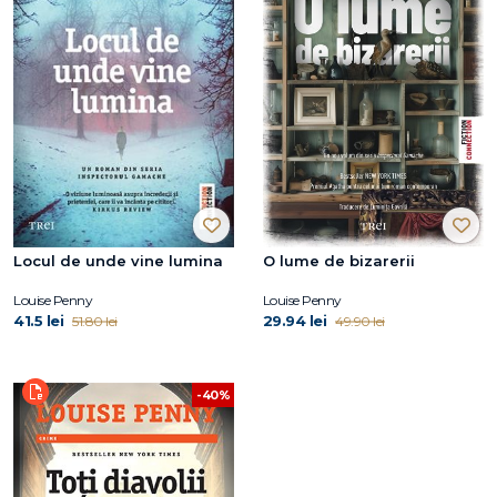
Locul de unde vine lumina
O lume de bizarerii
Louise Penny
Louise Penny
41.5 lei
29.94 lei
51.80 lei
49.90 lei
-40%