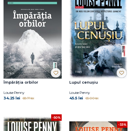
Împărăția orbilor
Lupul cenușiu
Louise Penny
Louise Penny
34.25 lei
45.5 lei
68.71 lei
65.00 lei
-50%
-33%