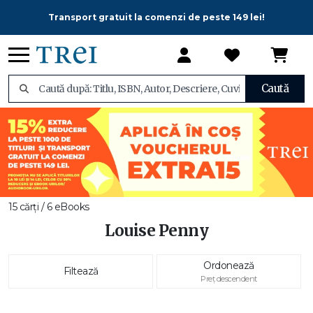
Transport gratuit la comenzi de peste 149 lei!
Caută
15 cărți / 6 eBooks
Louise Penny
Ordonează
Filtează
Preț descendent