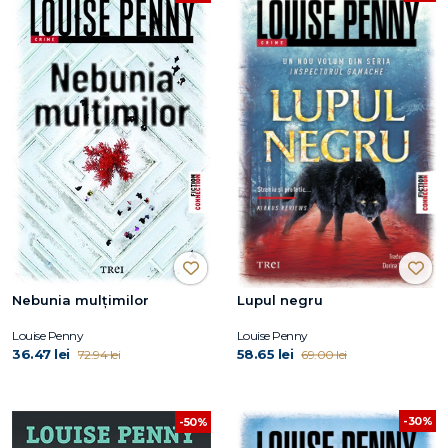
Nebunia mulțimilor
Lupul negru
Louise Penny
Louise Penny
36.47 lei
58.65 lei
72.94 lei
69.00 lei
-30%
-50%