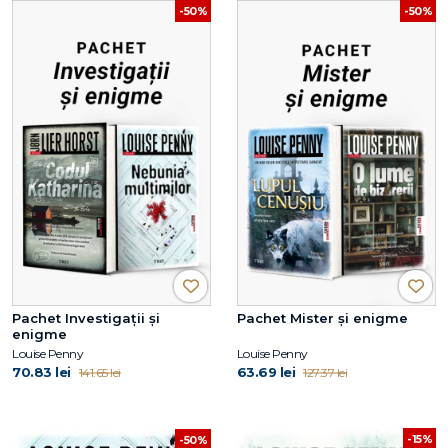
-50%
-50%
Pachet Investigații și
Pachet Mister și enigme
enigme
Louise Penny
Louise Penny
70.83 lei
63.69 lei
141.65 lei
127.37 lei
-15%
-50%