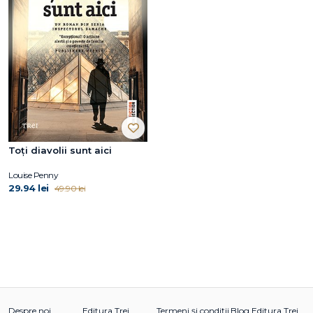
Toți diavolii sunt aici
Louise Penny
29.94 lei
49.90 lei
Despre noi
Editura Trei
Termeni și condiții
Blog Editura Trei