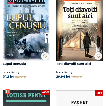
Lupul cenușiu
Toți diavolii sunt aici
Louise Penny
Louise Penny
31.2 lei
29.94 lei
52.00 lei
49.90 lei
-40%
-50%