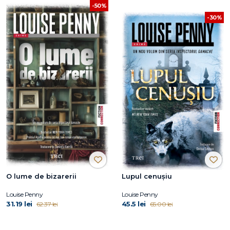
-50%
-30%
O lume de bizarerii
Lupul cenușiu
Louise Penny
Louise Penny
31.19 lei
45.5 lei
62.37 lei
65.00 lei