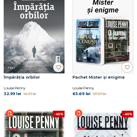
Împărăția orbilor
Pachet Mister și enigme
Louise Penny
Louise Penny
32.99 lei
63.69 lei
54.97 lei
127.37 lei
-40%
-40%