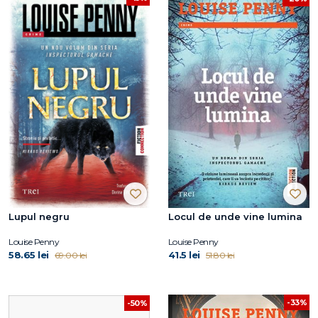
Lupul negru
Locul de unde vine lumina
Louise Penny
Louise Penny
58.65 lei
41.5 lei
69.00 lei
51.80 lei
-33%
-50%