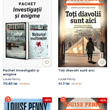
Pachet Investigații și
Toți diavolii sunt aici
enigme
Louise Penny
Louise Penny
70.83 lei
41.7 lei
141.65 lei
62.37 lei
-40%
-40%