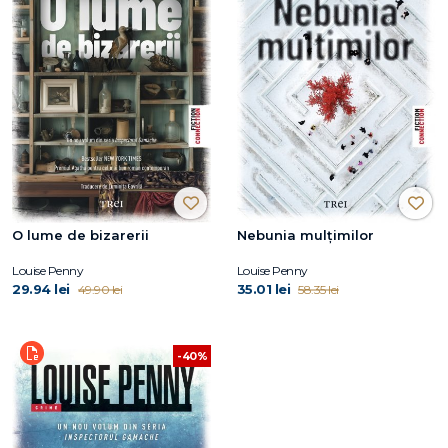
O lume de bizarerii
Nebunia mulțimilor
Louise Penny
Louise Penny
29.94 lei
35.01 lei
49.90 lei
58.35 lei
-40%