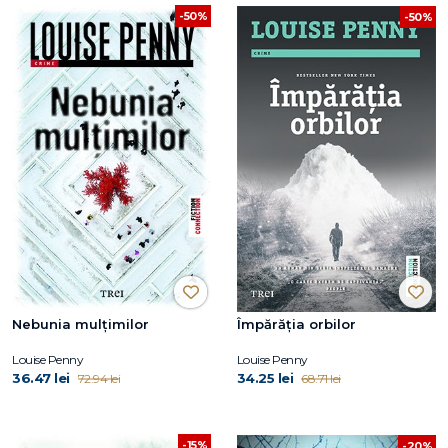
-50%
-50%
Nebunia mulțimilor
Împărăția orbilor
Louise Penny
Louise Penny
36.47 lei
34.25 lei
72.94 lei
68.71 lei
-15%
-20%