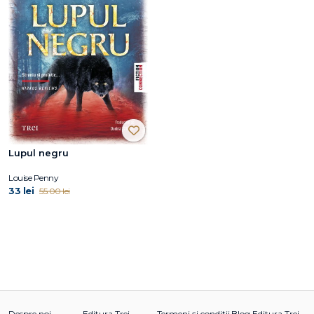
Lupul negru
Louise Penny
33 lei
55.00 lei
Despre noi
Editura Trei
Termeni și condiții
Blog Editura Trei