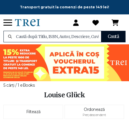
Transport gratuit la comenzi de peste 149 lei!
Caută
5 cărți / 1 eBooks
Louise Glück
Ordonează
Filtează
Preț descendent