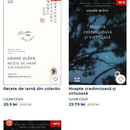
-50%
Rețete de iarnă din colectiv
Noapte credincioasă și
virtuoasă
Louise Glück
Louise Glück
25.9 lei
23.79 lei
51.80 lei
47.57 lei
-40%