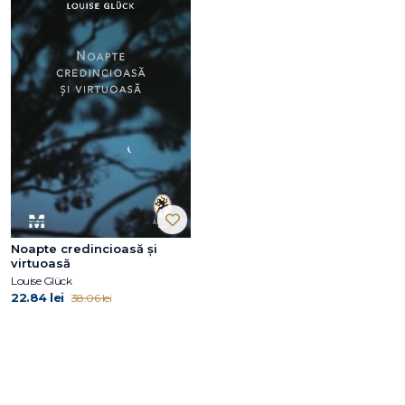
Noapte credincioasă și
virtuoasă
Louise Glück
22.84 lei
38.06 lei