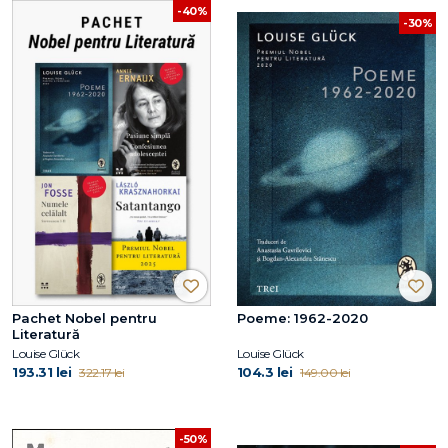
-40%
-30%
Pachet Nobel pentru
Poeme: 1962-2020
Literatură
Louise Glück
Louise Glück
193.31 lei
104.3 lei
322.17 lei
149.00 lei
-50%