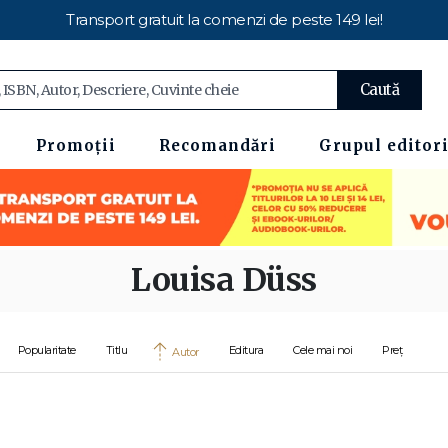
Transport gratuit la comenzi de peste 149 lei!
Caută
Promoții
Recomandări
Grupul editori
Louisa Düss
Popularitate
Titlu
Editura
Cele mai noi
Preț
Autor