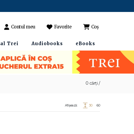
Contul meu
Favorite
Coș
al Trei
Audiobooks
eBooks
0 cărți /
Afișează:
30
60