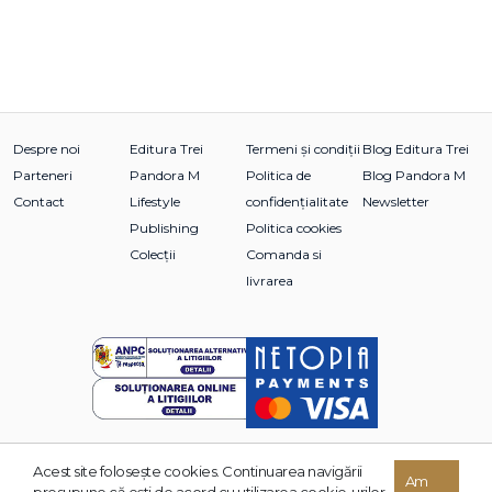
Despre noi
Editura Trei
Termeni și condiții
Blog Editura Trei
Parteneri
Pandora M
Politica de
Blog Pandora M
Contact
Lifestyle
confidențialitate
Newsletter
Publishing
Politica cookies
Colecții
Comanda si
livrarea
Acest site foloseşte cookies. Continuarea navigării
© 2026 Grupul Editorial TREI. Toate drepturile rezervate.
Am
presupune că eşti de acord cu utilizarea cookie-urilor.