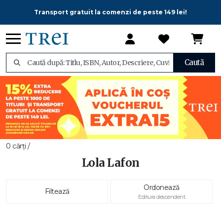
Transport gratuit la comenzi de peste 149 lei!
Caută
0 cărți /
Lola Lafon
Ordonează
Filtează
Editura descendent