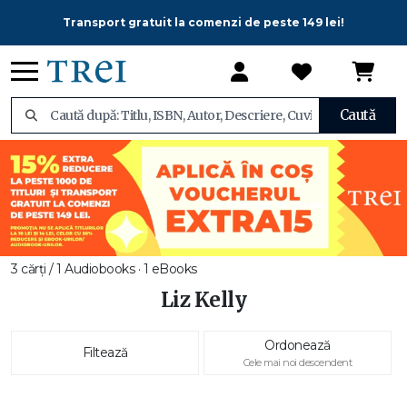
Transport gratuit la comenzi de peste 149 lei!
Caută
3 cărți / 1 Audiobooks · 1 eBooks
Liz Kelly
Ordonează
Filtează
Cele mai noi descendent