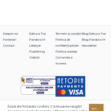
Despre noi
Editura Trei
Termeni și condiții
Blog Editura Trei
Parteneri
Pandora M
Politica de
Blog Pandora M
Contact
Lifestyle
confidențialitate
Newsletter
Publishing
Politica cookies
Colecții
Comanda si
livrarea
Acest site foloseşte cookies. Continuarea navigării
© 2026 Grupul Editorial TREI. Toate drepturile rezervate.
Am
presupune că eşti de acord cu utilizarea cookie-urilor.