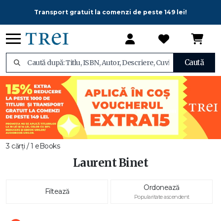
Transport gratuit la comenzi de peste 149 lei!
Caută
3 cărți / 1 eBooks
Laurent Binet
Ordonează
Filtează
Popularitate ascendent