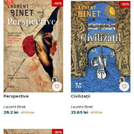
-40%
-50%
Perspective
Civilizații
Laurent Binet
Laurent Binet
28.2 lei
23.69 lei
47.00 lei
47.57 lei
-30%