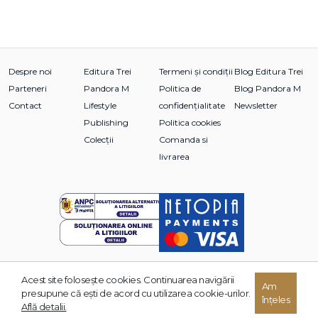
Despre noi
Editura Trei
Termeni și condiții
Blog Editura Trei
Parteneri
Pandora M
Politica de
Blog Pandora M
Contact
Lifestyle
confidențialitate
Newsletter
Publishing
Politica cookies
Colecții
Comanda si
livrarea
Acest site foloseşte cookies. Continuarea navigării
© 2026 Grupul Editorial TREI. Toate drepturile rezervate.
Am
presupune că eşti de acord cu utilizarea cookie-urilor.
înțeles
Dezvoltat de:
Află detalii.