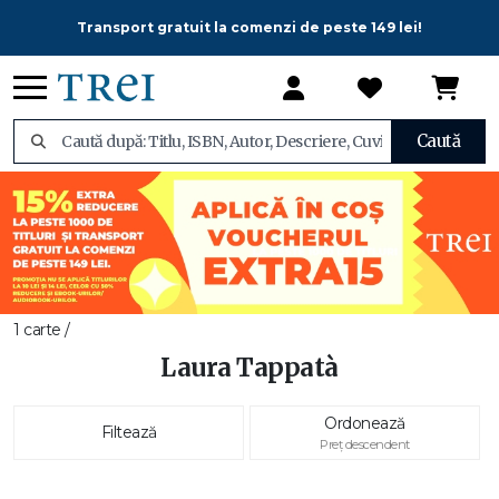
Transport gratuit la comenzi de peste 149 lei!
Caută
1 carte /
Laura Tappatà
Ordonează
Filtează
Preț descendent