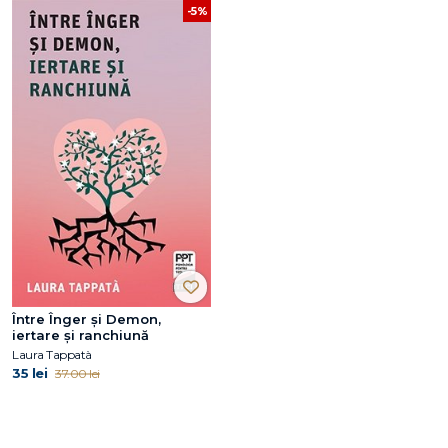
-5%
Între Înger și Demon,
iertare și ranchiună
Laura Tappatà
35 lei
37.00 lei