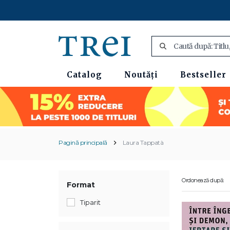
Catalog
Noutăți
Bestseller
Pagină principală
Laura Tappatà
Ordonează după:
Format
Tiparit