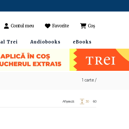
Contul meu
Favorite
Coș
al Trei
Audiobooks
eBooks
1 carte /
Afișează:
30
60