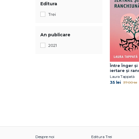
Editura
Trei
An publicare
2021
Între Înger ș
iertare și ra
Laura Tappatà
35 lei
37.00 lei
Despre noi
Editura Trei