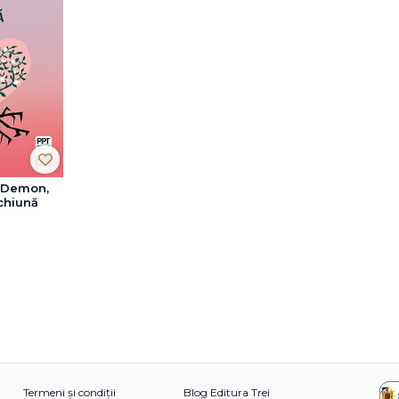
i Demon,
nchiună
Termeni și condiții
Blog Editura Trei