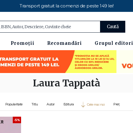
Transport gratuit la comenzi de peste 149 lei!
Caută
Promoții
Recomandări
Grupul editori
Laura Tappatà
Popularitate
Titlu
Autor
Editura
Preț
Cele mai noi
-5%