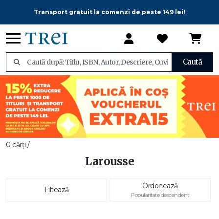
Transport gratuit la comenzi de peste 149 lei!
Caută
0 cărți /
Larousse
Ordonează
Filtează
Popularitate descendent