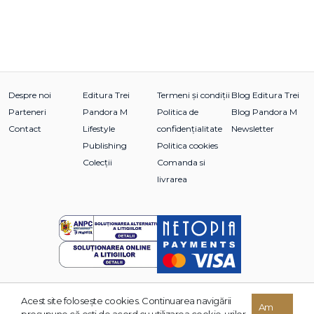
Despre noi
Editura Trei
Termeni și condiții
Blog Editura Trei
Parteneri
Pandora M
Politica de
Blog Pandora M
Contact
Lifestyle
confidențialitate
Newsletter
Publishing
Politica cookies
Colecții
Comanda si
livrarea
Acest site foloseşte cookies. Continuarea navigării
© 2026 Grupul Editorial TREI. Toate drepturile rezervate.
Am
presupune că eşti de acord cu utilizarea cookie-urilor.