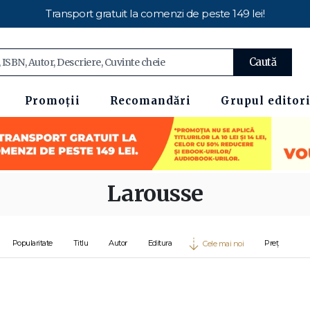
Transport gratuit la comenzi de peste 149 lei!
Caută
Promoții
Recomandări
Grupul editori
Larousse
Popularitate
Titlu
Autor
Editura
Preț
Cele mai noi