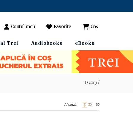
Contul meu
Favorite
Coș
al Trei
Audiobooks
eBooks
0 cărți /
Afișează:
30
60