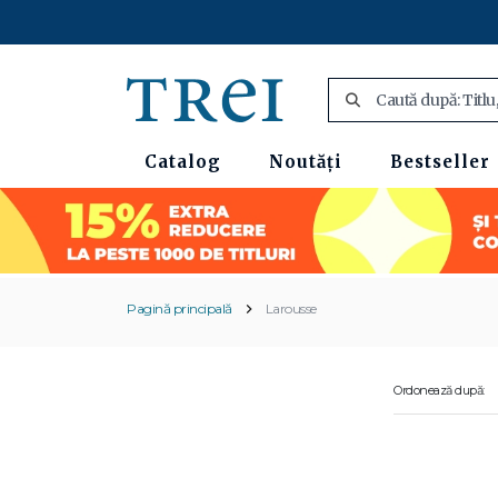
Catalog
Noutăți
Bestseller
Pagină principală
Larousse
Ordonează după: