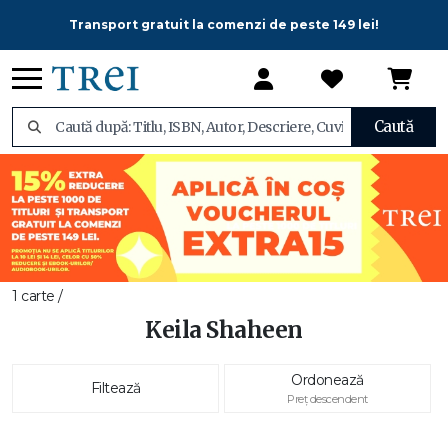
Transport gratuit la comenzi de peste 149 lei!
Caută
1 carte /
Keila Shaheen
Ordonează
Filtează
Preț descendent