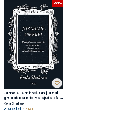
-50%
Jurnalul umbrei. Un jurnal
ghidat care te va ajuta să-ți
identifici, să integrezi și să-
Keila Shaheen
ți depășești umbrele
29.07 lei
58.14 lei