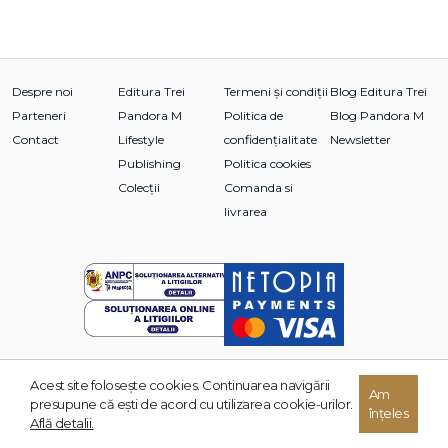
Despre noi
Editura Trei
Termeni și condiții
Blog Editura Trei
Parteneri
Pandora M
Politica de
Blog Pandora M
Contact
Lifestyle
confidențialitate
Newsletter
Publishing
Politica cookies
Colecții
Comanda si
livrarea
Acest site foloseşte cookies. Continuarea navigării
© 2026 Grupul Editorial TREI. Toate drepturile rezervate.
Am
presupune că eşti de acord cu utilizarea cookie-urilor.
înțeles
Dezvoltat de:
Află detalii.