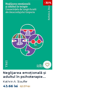
-30%
Neglijarea emoțională și
adultul în psihoterapie.
Consecințele de lungă
Kathrin A. Stauffer
durată ale dezacordajului
43.66 lei
62.37 lei
timpuriu