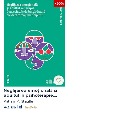
-30%
Neglijarea emoțională și
adultul în psihoterapie.
Consecințele de lungă
Kathrin A. Stauffer
durată ale dezacordajului
43.66 lei
62.37 lei
timpuriu