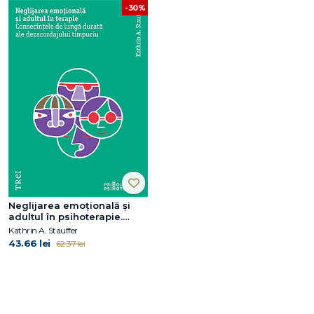
-30%
Neglijarea emoțională și
adultul în psihoterapie.
Consecințele de lungă
Kathrin A. Stauffer
durată ale dezacordajului
43.66 lei
62.37 lei
timpuriu