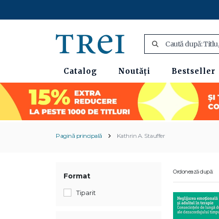
Catalog
Noutăți
Bestseller
Pagină principală
Kathrin A. Stauffer
Ordonează după:
Format
Tiparit