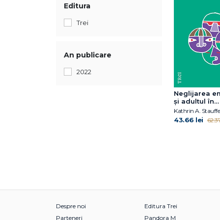
Editura
Trei
An publicare
2022
Neglijarea e
și adultul în
psihoterapie.
Kathrin A. Stauffe
Consecințele
43.66 lei
62.37
durată ale
dezacordajul
timpuriu
Despre noi
Editura Trei
Parteneri
Pandora M