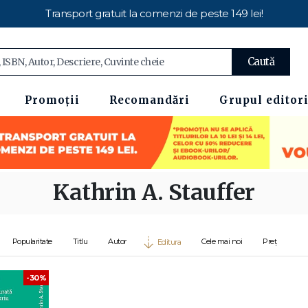
Transport gratuit la comenzi de peste 149 lei!
Caută
Promoții
Recomandări
Grupul editori
Kathrin A. Stauffer
Popularitate
Titlu
Autor
Cele mai noi
Preț
Editura
-30%