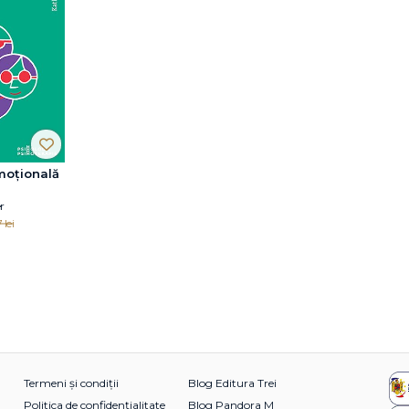
moțională
r
 de lungă
 lei
ui
Termeni și condiții
Blog Editura Trei
Politica de confidențialitate
Blog Pandora M