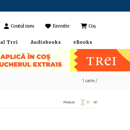
Contul meu
Favorite
Coș
al Trei
Audiobooks
eBooks
1 carte /
Afișează:
30
60