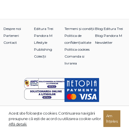
Despre noi
Editura Trei
Termeni și condiții
Blog Editura Trei
Parteneri
Pandora M
Politica de
Blog Pandora M
Contact
Lifestyle
confidențialitate
Newsletter
Publishing
Politica cookies
Colecții
Comanda si
livrarea
Acest site foloseşte cookies. Continuarea navigării
© 2026 Grupul Editorial TREI. Toate drepturile rezervate.
Am
presupune că eşti de acord cu utilizarea cookie-urilor.
înțeles
Dezvoltat de:
Află detalii.