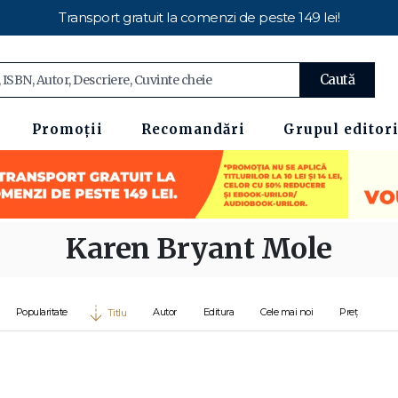
Transport gratuit la comenzi de peste 149 lei!
Caută
Promoții
Recomandări
Grupul editori
Karen Bryant Mole
Popularitate
Autor
Editura
Cele mai noi
Preț
Titlu