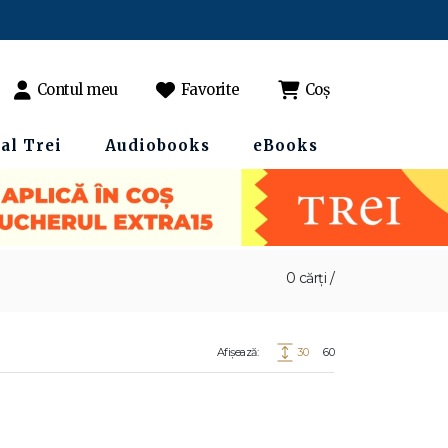
Contul meu
Favorite
Coș
al Trei
Audiobooks
eBooks
0 cărți /
Afișează:
30
60