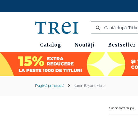
Catalog
Noutăți
Bestseller
Pagină principală
Karen Bryant Mole
Ordonează după: