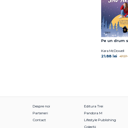
Pe un drum s
Kara McDowell
21.88 lei
47.57 
Despre noi
Editura Trei
Parteneri
Pandora M
Contact
Lifestyle Publishing
Colecții