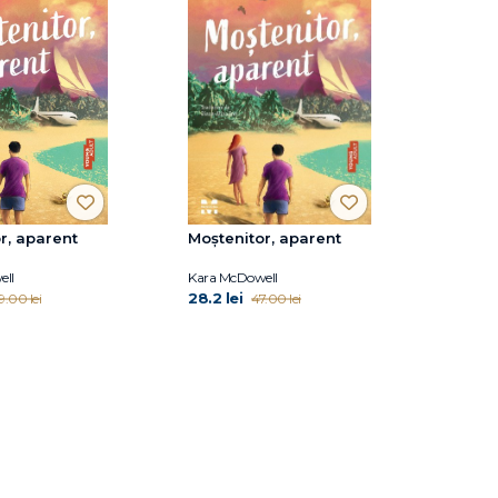
r, aparent
Moștenitor, aparent
ell
Kara McDowell
28.2 lei
9.00 lei
47.00 lei