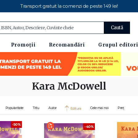
Transport gratuit la comenzi de peste 149 lei!
Caută
Promoții
Recomandări
Grupul editori
Kara McDowell
Popularitate
Titlu
Autor
Cele mai noi
Preț
Editura
-50%
-40%