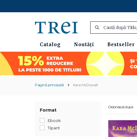
Catalog
Noutăți
Bestseller
Pagină principală
Kara McDowell
Ordonează după:
Format
Ebook
Tiparit