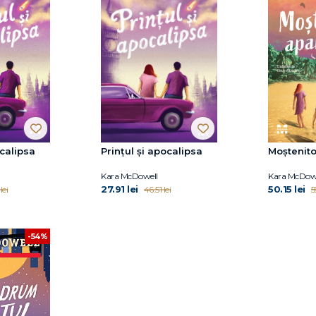
ocalipsa
Prințul și apocalipsa
Moștenito
Kara McDowell
Kara McDow
27.91 lei
50.15 lei
lei
46.51 lei
5
-54%