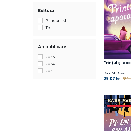
Editura
Pandora M
Trei
An publicare
2026
Prințul și ap
2024
2021
Kara McDowell
29.07 lei
58.14 