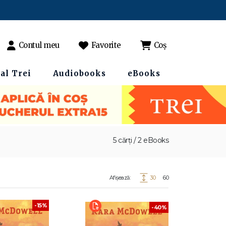
Contul meu
Favorite
Coș
al Trei
Audiobooks
eBooks
5 cărți / 2 eBooks
Afișează:
30
60
-15%
-40%