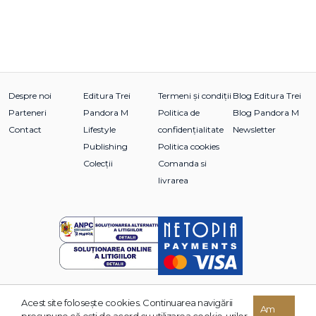
Despre noi
Editura Trei
Termeni și condiții
Blog Editura Trei
Parteneri
Pandora M
Politica de
Blog Pandora M
Contact
Lifestyle
confidențialitate
Newsletter
Publishing
Politica cookies
Colecții
Comanda si
livrarea
Acest site foloseşte cookies. Continuarea navigării
© 2026 Grupul Editorial TREI. Toate drepturile rezervate.
Am
presupune că eşti de acord cu utilizarea cookie-urilor.