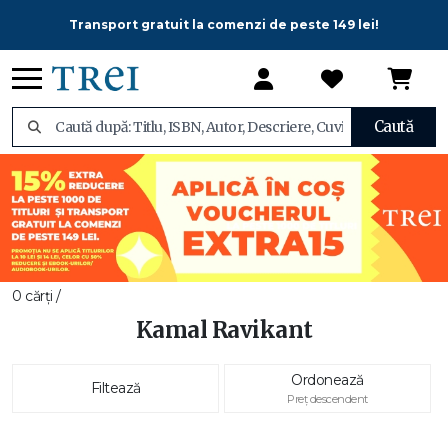
Transport gratuit la comenzi de peste 149 lei!
Caută
0 cărți /
Kamal Ravikant
Ordonează
Filtează
Preț descendent