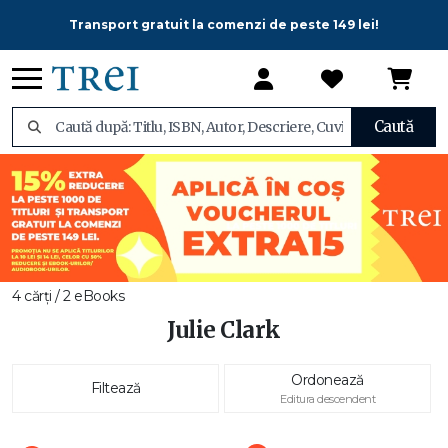
Transport gratuit la comenzi de peste 149 lei!
Caută
4 cărți / 2 eBooks
Julie Clark
Ordonează
Filtează
Editura descendent