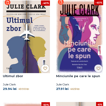
-40%
-40%
Ultimul zbor
Minciunile pe care le spun
Julie Clark
Julie Clark
29.94 lei
27.91 lei
49.90 lei
46.51 lei
-6%
-50%