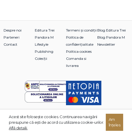
Despre noi
Editura Trei
Termeni și condiții
Blog Editura Trei
Parteneri
Pandora M
Politica de
Blog Pandora M
Contact
Lifestyle
confidențialitate
Newsletter
Publishing
Politica cookies
Colecții
Comanda si
livrarea
Acest site foloseşte cookies. Continuarea navigării
© 2026 Grupul Editorial TREI. Toate drepturile rezervate.
Am
presupune că eşti de acord cu utilizarea cookie-urilor.
înțeles
Dezvoltat de:
Află detalii.