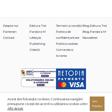
Despre noi
Editura Trei
Termeni și condiții
Blog Editura Trei
Parteneri
Pandora M
Politica de
Blog Pandora M
Contact
Lifestyle
confidențialitate
Newsletter
Publishing
Politica cookies
Colecții
Comanda si
livrarea
Acest site foloseşte cookies. Continuarea navigării
© 2026 Grupul Editorial TREI. Toate drepturile rezervate.
Am
presupune că eşti de acord cu utilizarea cookie-urilor.
înțeles
Dezvoltat de:
Află detalii.