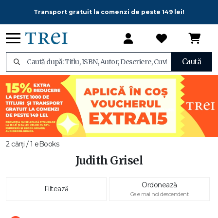
Transport gratuit la comenzi de peste 149 lei!
Caută
2 cărți / 1 eBooks
Judith Grisel
Ordonează
Filtează
Cele mai noi descendent