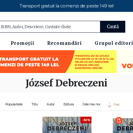
Transport gratuit la comenzi de peste 149 lei!
Caută
Promoții
Recomandări
Grupul editori
József Debreczeni
Popularitate
Titlu
Autor
Editura
Cele mai noi
Preț
-30%