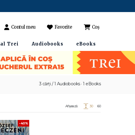
Contul meu
Favorite
Coș
al Trei
Audiobooks
eBooks
3 cărți / 1 Audiobooks · 1 eBooks
Afișează:
30
60
-40%