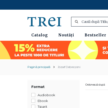
Catalog
Noutăți
Bestseller
Pagină principală
József Debreczeni
Ordonează după:
Format
Audiobook
Ebook
Tiparit