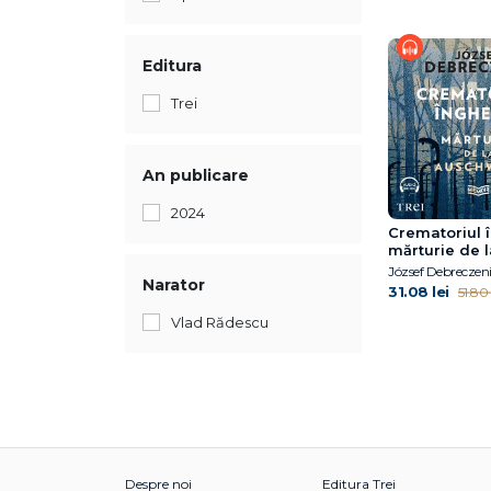
Editura
Trei
An publicare
2024
Crematoriul 
mărturie de l
Auschwitz
József Debreczen
Narator
31.08 lei
51.80 
Vlad Rădescu
Despre noi
Editura Trei