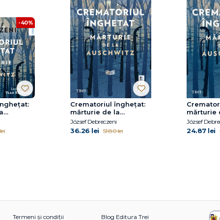
-40%
înghețat:
Crematoriul înghețat:
Crematori
a
mărturie de la
mărturie 
Auschwitz
Auschwit
i
József Debreczeni
József Debre
36.26 lei
24.87 lei
lei
51.80 lei
Termeni și condiții
Blog Editura Trei