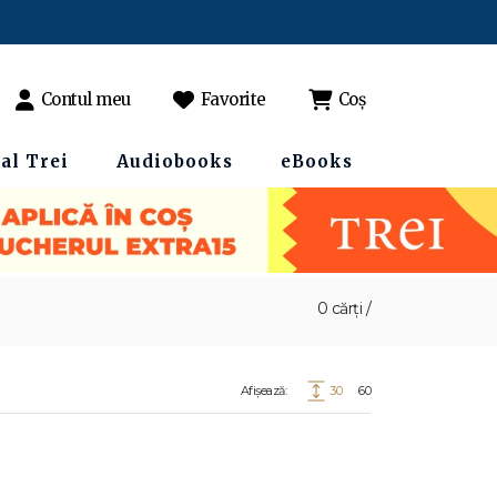
Contul meu
Favorite
Coș
al Trei
Audiobooks
eBooks
0 cărți /
Afișează:
30
60