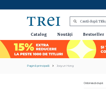
Catalog
Noutăți
Bestseller
Pagină principală
Jooyun Hong
Ordonează după: