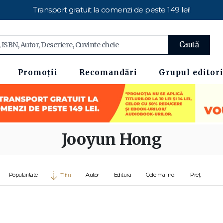
Transport gratuit la comenzi de peste 149 lei!
Caută
Promoții
Recomandări
Grupul editori
Jooyun Hong
Popularitate
Autor
Editura
Cele mai noi
Preț
Titlu