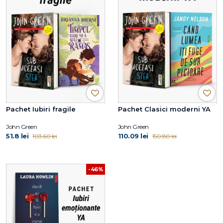
Pachet Iubiri fragile
Pachet Clasici moderni YA
John Green
John Green
51.8 lei
110.09 lei
103.60 lei
150.80 lei
-46%