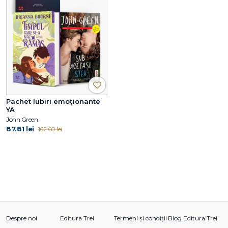
Pachet Iubiri emoționante
YA
John Green
87.81 lei
162.60 lei
Despre noi
Editura Trei
Termeni și condiții
Blog Editura Trei