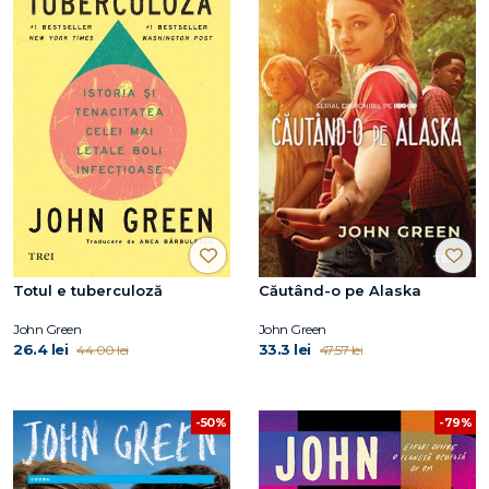
Totul e tuberculoză
Căutând-o pe Alaska
John Green
John Green
26.4 lei
33.3 lei
44.00 lei
47.57 lei
-50%
-79%