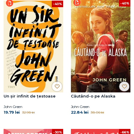
-40%
-40%
Un șir infinit de țestoase
Căutând-o pe Alaska
John Green
John Green
19.79 lei
22.84 lei
32.98 lei
38.06 lei
-30%
-66%