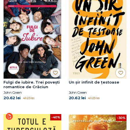
Fulgi de iubire. Trei poveşti
Un șir infinit de țestoase
romantice de Crăciun
John Green
John Green
20.62 lei
20.62 lei
41.23 lei
41.23 lei
-40%
-30%