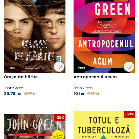
Oraşe de hârtie
Antropocenul acum
John Green
John Green
23.79 lei
10 lei
47.57 lei
47.57 lei
-30%
-30%