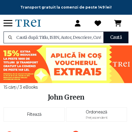
Transport gratuit la comenzi de peste 149 lei!
Caută
15 cărți / 3 eBooks
John Green
Ordonează
Filtează
Preț ascendent