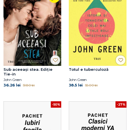
Sub aceeaşi stea. Ediție
Totul e tuberculoză
Tie-in
John Green
John Green
36.26 lei
38.5 lei
51.80 lei
55.00 lei
-50%
-27%