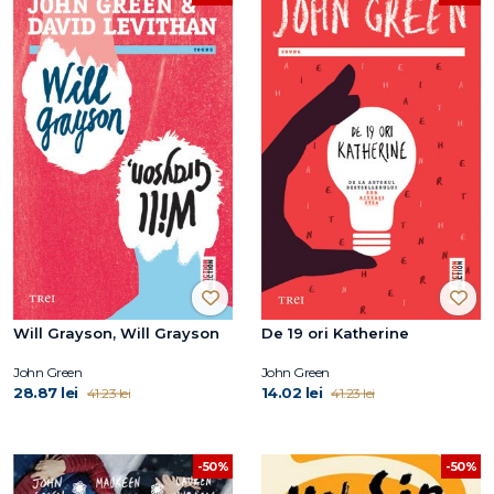
Will Grayson, Will Grayson
De 19 ori Katherine
John Green
John Green
28.87 lei
14.02 lei
41.23 lei
41.23 lei
-50%
-50%