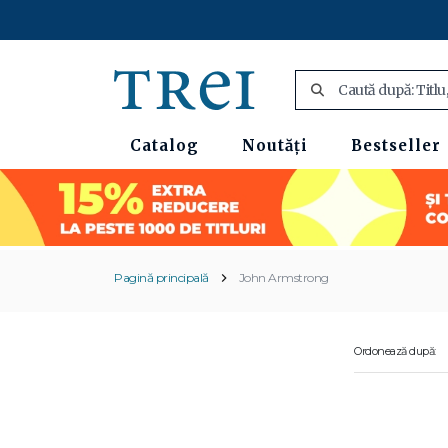
Catalog
Noutăți
Bestseller
Pagină principală
John Armstrong
Ordonează după: