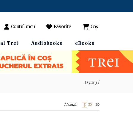
Contul meu
Favorite
Coș
al Trei
Audiobooks
eBooks
0 cărți /
Afișează:
30
60