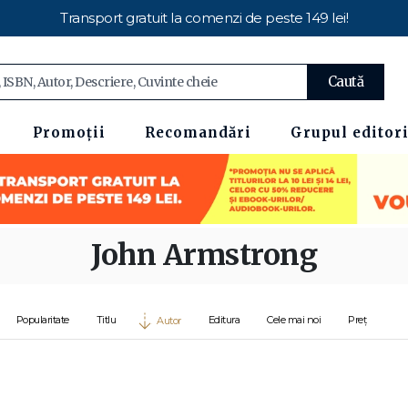
Transport gratuit la comenzi de peste 149 lei!
Caută
Promoții
Recomandări
Grupul editori
John Armstrong
Popularitate
Titlu
Editura
Cele mai noi
Preț
Autor