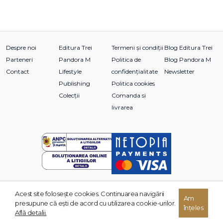
Despre noi
Editura Trei
Termeni și condiții
Blog Editura Trei
Parteneri
Pandora M
Politica de
Blog Pandora M
Contact
Lifestyle
confidențialitate
Newsletter
Publishing
Politica cookies
Colecții
Comanda si
livrarea
Acest site foloseşte cookies. Continuarea navigării
© 2026 Grupul Editorial TREI. Toate drepturile rezervate.
Am
presupune că eşti de acord cu utilizarea cookie-urilor.
înțeles
Dezvoltat de:
Află detalii.