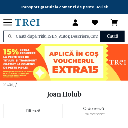
Transport gratuit la comenzi de peste 149 lei!
Caută
2 cărți /
Joan Holub
Ordonează
Filtează
Titlu ascendent