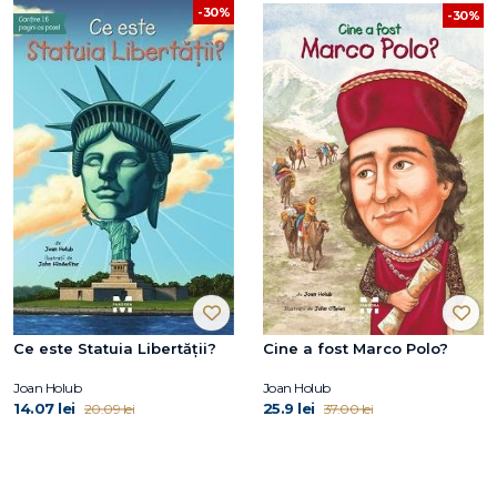
-30%
-30%
Ce este Statuia Libertății?
Cine a fost Marco Polo?
Joan Holub
Joan Holub
14.07 lei
25.9 lei
20.09 lei
37.00 lei