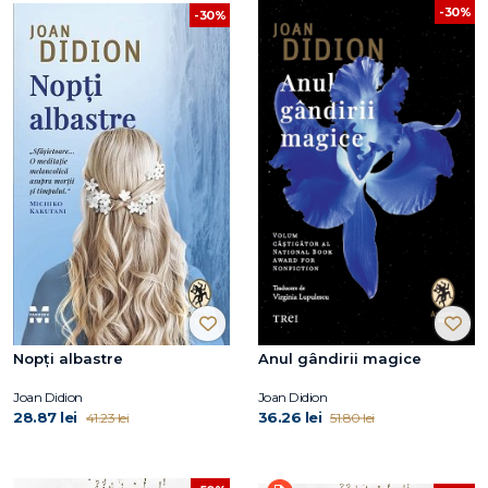
-30%
-30%
Nopți albastre
Anul gândirii magice
Joan Didion
Joan Didion
28.87 lei
36.26 lei
41.23 lei
51.80 lei