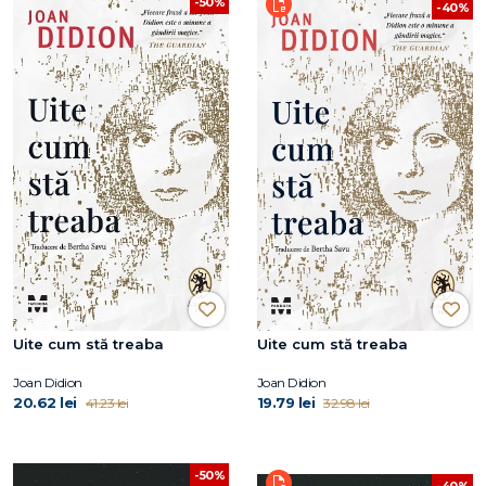
-50%
-40%
Uite cum stă treaba
Uite cum stă treaba
Joan Didion
Joan Didion
20.62 lei
19.79 lei
41.23 lei
32.98 lei
-50%
-40%