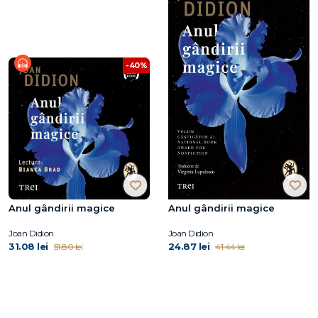
-40%
Anul gândirii magice
Anul gândirii magice
Joan Didion
Joan Didion
31.08 lei
24.87 lei
51.80 lei
41.44 lei