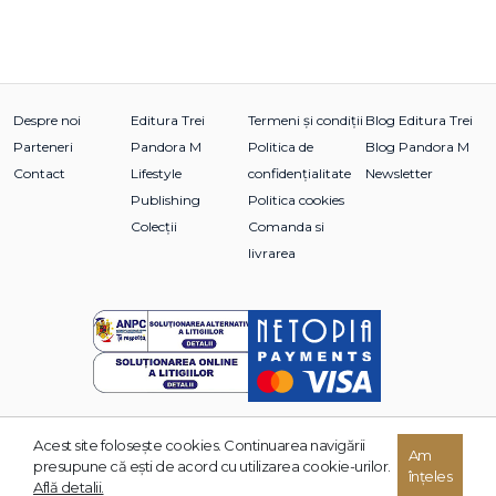
Despre noi
Editura Trei
Termeni și condiții
Blog Editura Trei
Parteneri
Pandora M
Politica de
Blog Pandora M
Contact
Lifestyle
confidențialitate
Newsletter
Publishing
Politica cookies
Colecții
Comanda si
livrarea
Acest site foloseşte cookies. Continuarea navigării
Am
© 2026 Grupul Editorial TREI. Toate drepturile rezervate.
presupune că eşti de acord cu utilizarea cookie-urilor.
înțeles
Dezvoltat de:
Află detalii.