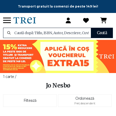
Transport gratuit la comenzi de peste 149 lei!
Caută
1 carte /
Jo Nesbø
Ordonează
Filtează
Preț descendent