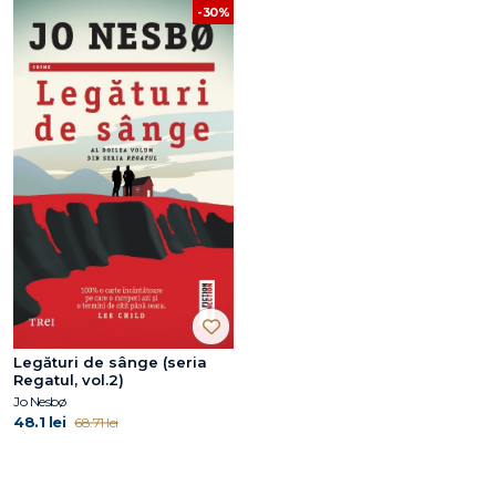
-30%
Legături de sânge (seria
Regatul, vol.2)
Jo Nesbø
48.1 lei
68.71 lei