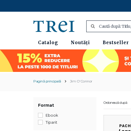
Catalog
Noutăți
Bestseller
Pagină principală
Jim O’Connor
Ordonează după:
Format
Ebook
Tiparit