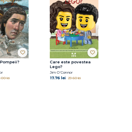
 Pompeii?
Care este povestea
Lego?
or
Jim O’Connor
17.76 lei
.00 lei
29.60 lei