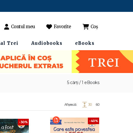
Contul meu
Favorite
Coș
al Trei
Audiobooks
eBooks
5 cărți / 1 eBooks
Afișează:
30
60
-40%
-30%