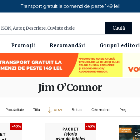
Transport gratuit la comenzi de peste 149 lei!
Caută
Promoții
Recomandări
Grupul editori
Jim O’Connor
Popularitate
Titlu
Editura
Cele mai noi
Preț
Autor
-40%
-43%