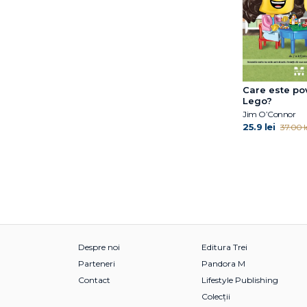
Care este po
Lego?
Jim O’Connor
25.9 lei
37.00 l
Despre noi
Editura Trei
Parteneri
Pandora M
Contact
Lifestyle Publishing
Colecții