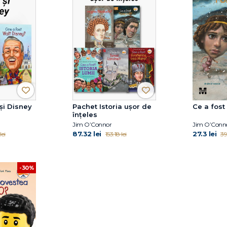
și Disney
Pachet Istoria ușor de
Ce a fost
înțeles
Jim O’Connor
Jim O’Conn
87.32 lei
27.3 lei
lei
153.18 lei
39
-30%