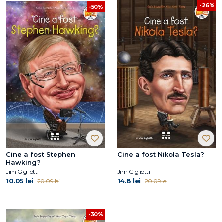
-26%
-50%
Cine a fost Stephen
Cine a fost Nikola Tesla?
Hawking?
Jim Gigliotti
Jim Gigliotti
10.05 lei
14.8 lei
20.09 lei
20.09 lei
-30%