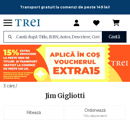
Transport gratuit la comenzi de peste 149 lei!
Caută
3 cărți /
Jim Gigliotti
Ordonează
Filtează
Titlu descendent