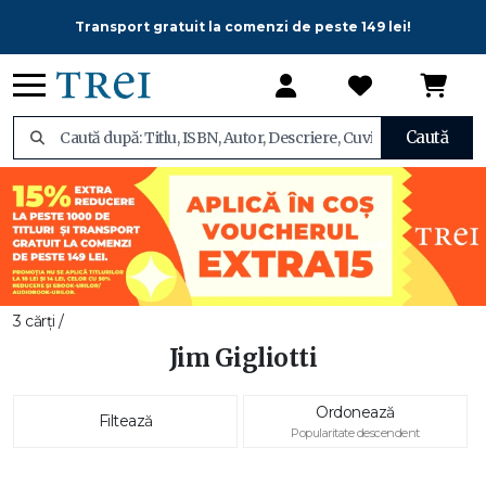
Transport gratuit la comenzi de peste 149 lei!
Caută
3 cărți /
Jim Gigliotti
Ordonează
Filtează
Popularitate descendent