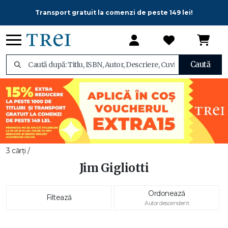
Transport gratuit la comenzi de peste 149 lei!
Caută
3 cărți /
Jim Gigliotti
Ordonează
Filtează
Autor descendent