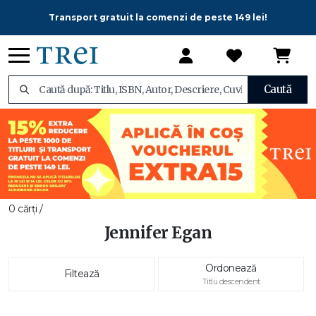
Transport gratuit la comenzi de peste 149 lei!
Caută
0 cărți /
Jennifer Egan
Ordonează
Filtează
Titlu descendent