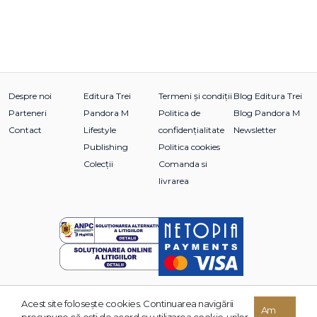
Despre noi
Editura Trei
Termeni și condiții
Blog Editura Trei
Parteneri
Pandora M
Politica de
Blog Pandora M
Contact
Lifestyle
confidențialitate
Newsletter
Publishing
Politica cookies
Colecții
Comanda si
livrarea
Acest site foloseşte cookies. Continuarea navigării
© 2026 Grupul Editorial TREI. Toate drepturile rezervate.
Am
presupune că eşti de acord cu utilizarea cookie-urilor.