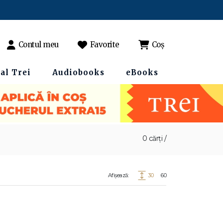
Contul meu
Favorite
Coș
al Trei
Audiobooks
eBooks
0 cărți /
Afișează:
30
60