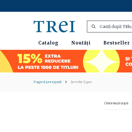
Catalog
Noutăți
Bestseller
Pagină principală
Jennifer Egan
Ordonează după: