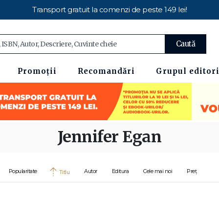
Transport gratuit la comenzi de peste 149 lei!
Caută
Promoții
Recomandări
Grupul editori
Jennifer Egan
Popularitate
Autor
Editura
Cele mai noi
Preț
Titlu