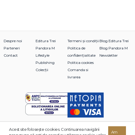
Despre noi
Editura Trei
Termeni și condiții
Blog Editura Trei
Parteneri
Pandora M
Politica de
Blog Pandora M
Contact
Lifestyle
confidențialitate
Newsletter
Publishing
Politica cookies
Colecții
Comanda si
livrarea
Acest site foloseşte cookies. Continuarea navigării
© 2026 Grupul Editorial TREI. Toate drepturile rezervate.
Am
presupune că eşti de acord cu utilizarea cookie-urilor.