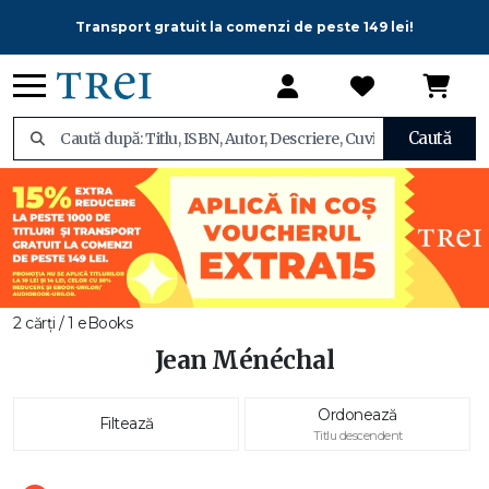
Transport gratuit la comenzi de peste 149 lei!
Caută
2 cărți / 1 eBooks
Jean Ménéchal
Ordonează
Filtează
Titlu descendent