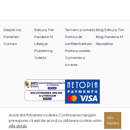
Despre noi
Editura Trei
Termeni și condiții
Blog Editura Trei
Parteneri
Pandora M
Politica de
Blog Pandora M
Contact
Lifestyle
confidențialitate
Newsletter
Publishing
Politica cookies
Colecții
Comanda si
livrarea
Acest site foloseşte cookies. Continuarea navigării
© 2026 Grupul Editorial TREI. Toate drepturile rezervate.
Am
presupune că eşti de acord cu utilizarea cookie-urilor.
înțeles
Dezvoltat de:
Află detalii.