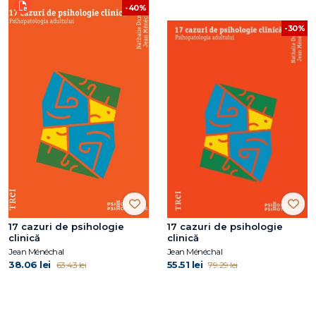
-40%
-30%
17 cazuri de psihologie
17 cazuri de psihologie
clinică
clinică
Jean Ménéchal
Jean Ménéchal
38.06 lei
55.51 lei
63.43 lei
79.29 lei