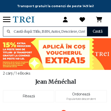
Transport gratuit la comenzi de peste 149 lei!
Caută
2 cărți / 1 eBooks
Jean Ménéchal
Ordonează
Filtează
Popularitate descendent