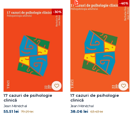
-40%
-30%
17 cazuri de psihologie
17 cazuri de psihologie
clinică
clinică
Jean Ménéchal
Jean Ménéchal
55.51 lei
38.06 lei
79.29 lei
63.43 lei