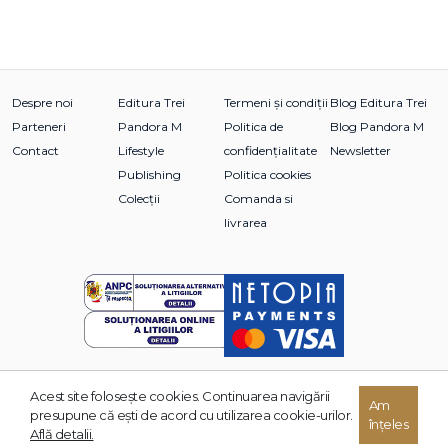
Despre noi
Editura Trei
Termeni și condiții
Blog Editura Trei
Parteneri
Pandora M
Politica de
Blog Pandora M
Contact
Lifestyle
confidențialitate
Newsletter
Publishing
Politica cookies
Colecții
Comanda si
livrarea
Acest site foloseşte cookies. Continuarea navigării
© 2026 Grupul Editorial TREI. Toate drepturile rezervate.
Am
presupune că eşti de acord cu utilizarea cookie-urilor.
înțeles
Dezvoltat de:
Află detalii.