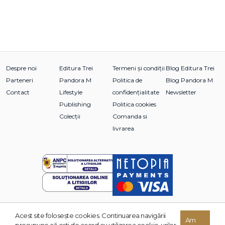
Despre noi
Editura Trei
Termeni și condiții
Blog Editura Trei
Parteneri
Pandora M
Politica de
Blog Pandora M
Contact
Lifestyle
confidențialitate
Newsletter
Publishing
Politica cookies
Colecții
Comanda si
livrarea
Acest site foloseşte cookies. Continuarea navigării
© 2026 Grupul Editorial TREI. Toate drepturile rezervate.
Am
presupune că eşti de acord cu utilizarea cookie-urilor.