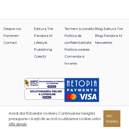
Despre noi
Editura Trei
Termeni și condiții
Blog Editura Trei
Parteneri
Pandora M
Politica de
Blog Pandora M
Contact
Lifestyle
confidențialitate
Newsletter
Publishing
Politica cookies
Colecții
Comanda si
livrarea
Acest site foloseşte cookies. Continuarea navigării
Am
© 2026 Grupul Editorial TREI. Toate drepturile rezervate.
presupune că eşti de acord cu utilizarea cookie-urilor.
înțeles
Dezvoltat de:
Află detalii.