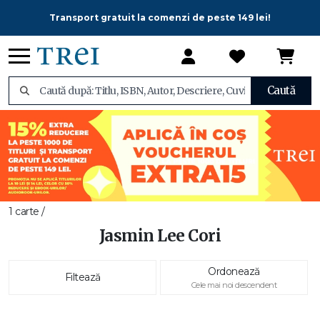
Transport gratuit la comenzi de peste 149 lei!
Caută
1 carte /
Jasmin Lee Cori
Ordonează
Filtează
Cele mai noi descendent