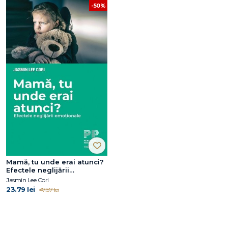
-50%
Mamă, tu unde erai atunci?
Efectele neglijării
emoționale
Jasmin Lee Cori
23.79 lei
47.57 lei