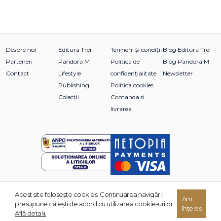
Despre noi
Editura Trei
Termeni și condiții
Blog Editura Trei
Parteneri
Pandora M
Politica de
Blog Pandora M
Contact
Lifestyle
confidențialitate
Newsletter
Publishing
Politica cookies
Colecții
Comanda si
livrarea
Acest site foloseşte cookies. Continuarea navigării
© 2026 Grupul Editorial TREI. Toate drepturile rezervate.
Am
presupune că eşti de acord cu utilizarea cookie-urilor.
înțeles
Dezvoltat de:
Află detalii.