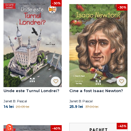
-30%
-30%
Unde este Turnul Londrei?
Cine a fost Isaac Newton?
Janet B. Pascal
Janet B. Pascal
14 lei
25.9 lei
20.09 lei
37.00 lei
-43%
-40%