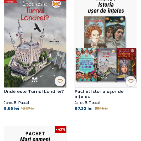
Unde este Turnul Londrei?
Pachet Istoria ușor de
înțeles
Janet B. Pascal
Janet B. Pascal
9.65 lei
87.32 lei
16.07 lei
153.18 lei
-43%